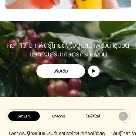
กว่า 13 ปี ที่พันธุ์ไทยตั้งใจดูแลป่าพัฒนาชุมชน
และส่งเสริมเกษตรกรท้องถิ่น
เพิ่มเติม
เพิ่มเติม
GenZerO
บทความ
ไลฟ์สไตล์
ข่าว
เพราะพันธุ์ไทยเป็นแบรนด์แรกของไทย ที่เลือกใช้วัสดุ
”พันธุ์ไทย“ 