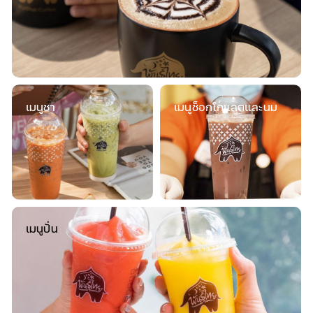
เมนูชา
เมนูช็อกโกแลตและนม
เมนูปั่น