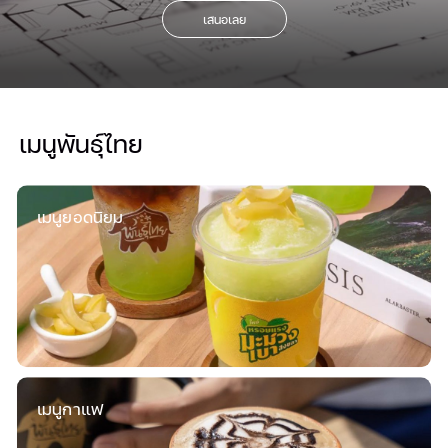
เสนอเลย
เมนูพันธุ์ไทย
เมนูยอดนิยม
เมนูกาแฟ