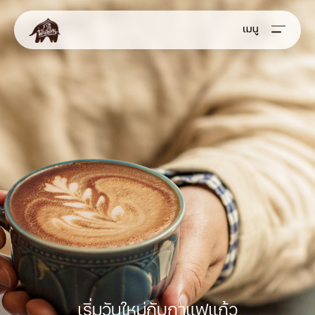
เมนู
เริ่มวันใหม่กับกาแฟแก้ว