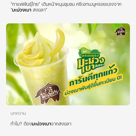
“กาแฟพันธุ์ไทย” เดินหน้าหนุนชุมชน ครีเอทเมนูหรอยแรงจาก
“
มะม่วงเบา
สงขลา”
บทความ
ทำไม? ต้อง
มะม่วงเบา
จากสงขลา