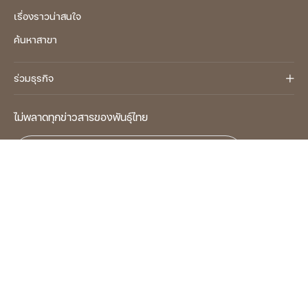
เรื่องราวน่าสนใจ
ค้นหาสาขา
ร่วมธุรกิจ
ไม่พลาดทุกข่าวสารของพันธุ์ไทย
อีเมล
ฉันยอมรับและเข้าใจ
เงื่อนไขและข้อกำหนด
นโยบายความเป็นส่วนตัว
นโยบายการใช้คุกกี้
© 2025 PUNTHAI COFFEE. All Rights Reserved