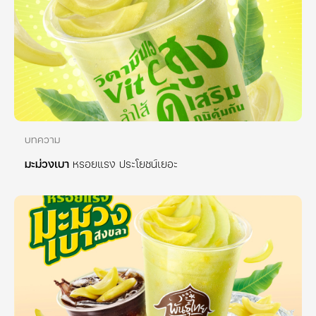
บทความ
มะม่วงเบา
หรอยแรง ประโยชน์เยอะ