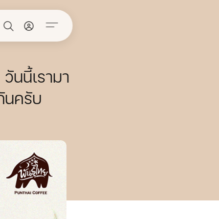
ันนี้เรามา
กันครับ