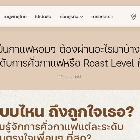
เมนูพันธุ์ไทย
โปรโมชัน
ร่วมธุรกิจ
เกี่ยวกับเรา
ป็นกาแฟหอมๆ ต้องผ่านอะไรมาบ้าง ว
ระดับการคั่วกาแฟหรือ Roast Level 
19 มิ.ย. 69