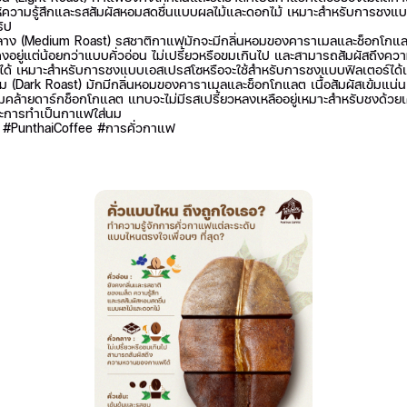
งให้ความรู้สึกและรสสัมผัสหอมสดชื่นแบบผลไม้และดอกไม้ เหมาะสำหรับการชงแ
ิป
กลาง (Medium Roast) รสชาติกาแฟมักจะมีกลิ่นหอมของคาราเมลและช็อกโกแ
งคงอยู่แต่น้อยกว่าแบบคั่วอ่อน ไม่เปรี้ยวหรือขมเกินไป และสามารถสัมผัสถึงค
ด้ เหมาะสำหรับการชงแบบเอสเปรสโซหรือจะใช้สำหรับการชงแบบฟิลเตอร์ได้เ
เข้ม (Dark Roast) มักมีกลิ่นหอมของคาราเมลและช็อกโกแลต เนื้อสัมผัสเข้มแน่
ล้ายดาร์กช็อกโกแลต แทบจะไม่มีรสเปรี้ยวหลงเหลืออยู่เหมาะสำหรับชงด้วยเ
ะการทำเป็นกาแฟใส่นม
#PunthaiCoffee
#การคั่วกาแฟ