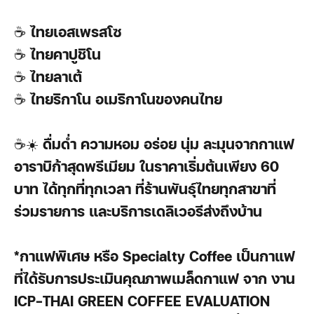
☕
ไทยเอสเพรสโซ
☕
ไทยคาปูชิโน
☕
ไทยลาเต้
☕
ไทยริกาโน อเมริกาโนของคนไทย
☕☀️
ดื่มด่ำ ความหอม อร่อย นุ่ม ละมุนจากกาแฟ
อาราบิก้าสุดพรีเมียม ในราคาเริ่มต้นเพียง 60
บาท ได้ทุกที่ทุกเวลา ที่ร้านพันธุ์ไทยทุกสาขาที่
ร่วมรายการ และบริการเดลิเวอรีส่งถึงบ้าน
*กาแฟพิเศษ หรือ Specialty Coffee เป็นกาแฟ
ที่ได้รับการประเมินคุณภาพเมล็ดกาแฟ จาก งาน
ICP-THAI GREEN COFFEE EVALUATION