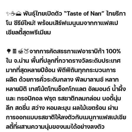
✨☕🗻
พันธุ์ไทยเปิดตัว “Taste of Nan” ไทยริกา
โน ซีรีย์ใหม่! พร้อมเสิร์ฟเมนูนมจากกาแฟสเป
เชียลตี้สุดพรีเมียม
🌳🍫🍯🍑
จากการคัดสรรกาแฟอาราบิก้า 100%
ใน จ.น่าน พื้นที่ปลูกที่กวาดรางวัลระดับประเทศ
มากที่สุดหลายปีซ้อน พิถีพิถันทุกกระบวนการ
ผลิต ด้วยการคั่วระดับกลาง ฟีลบาลานซ์ หลาก
หลายมิติ เทสโน้ตโทนช็อกโกแลต อัลมอนด์ น้ำผึ้ง
และ ทรอปิคอล ฟรุต รสชาติกลมกล่อม บอดี้นุ่ม
ลึก สดชื่น สว่าง หอมละมุน ผลไม้เขตร้อน ผ่าน
การออกแบบรสชาติให้ลงตัวกับเมนูกาแฟสเปเชีย
ลตี้ที่ผสานความนุ่มของนมได้อย่างลงตัว