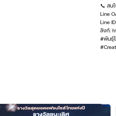
📞 สนใจ
Line 
Line I
ลิงก์:
#พันธุ์
#Creat