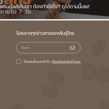
รน(ไชส์)กับเรา ต้องทำยังไง? ดูได้ตามนี้เลย!
ไม่พลาดทุกข่าวสารของพันธุ์ไทย
อีเมล
ฉันยอมรับและเข้าใจ
เงื่อนไขและข้อกำหนด