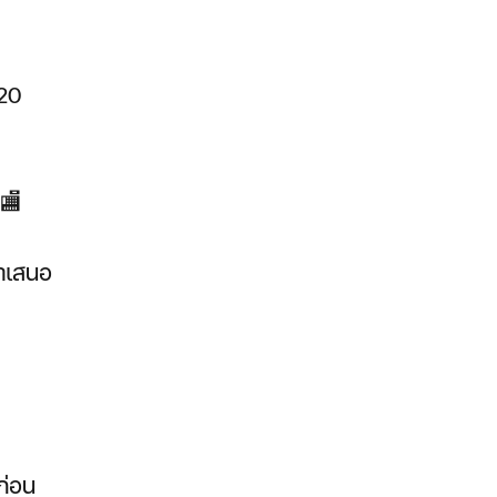
 20
 🏬
นำเสนอ
ก่อน