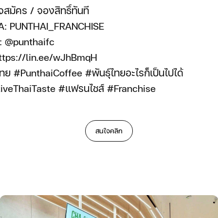
สมัคร / จองสิทธิ์ทันที
OA: PUNTHAI_FRANCHISE
D: @punthaifc
 https://lin.ee/wJhBmqH
ไทย #PunthaiCoffee #พันธุ์ไทยอะไรก็เป็นไปได้
iveThaiTaste #แฟรนไชส์ #Franchise
สนใจคลิก