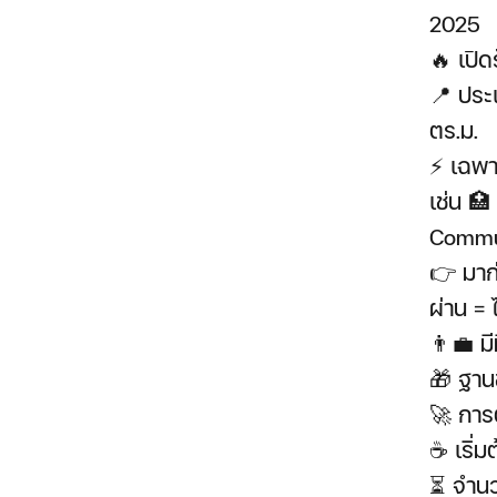
2025
🔥 เปิ
📍 ประเ
ตร.ม.
⚡ เฉพา
เช่น 
Commu
👉 มาก่
ผ่าน = ไ
👨‍💼 
🎁 ฐาน
🚀 การ
☕ เริ่ม
⏳ จำนวน