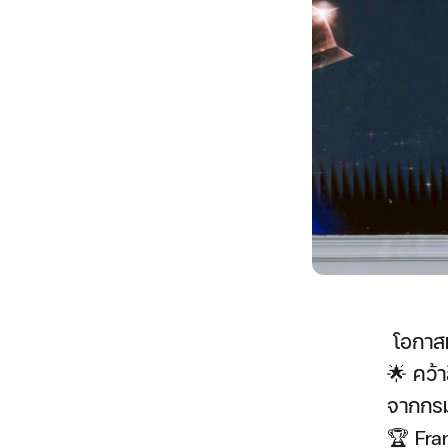
โอกาสมา
🌟 คว้า
จากกรม
🏆 Fra