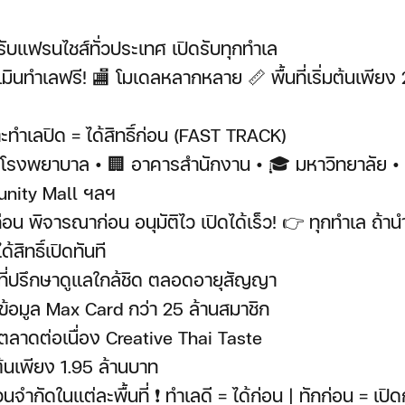
ดรับแฟรนไชส์ทั่วประเทศ เปิดรับทุกทำเล
มินทำเลฟรี! 🏬 โมเดลหลากหลาย 📏 พื้นที่เริ่มต้นเพียง
ะทำเลปิด = ได้สิทธิ์ก่อน (FAST TRACK)
 โรงพยาบาล • 🏢 อาคารสำนักงาน • 🎓 มหาวิทยาลัย •
nity Mall ฯลฯ
อน พิจารณาก่อน อนุมัติไว เปิดได้เร็ว! 👉 ทุกทำเล ถ้า
ด้สิทธิ์เปิดทันที
มีที่ปรึกษาดูแลใกล้ชิด ตลอดอายุสัญญา
ข้อมูล Max Card กว่า 25 ล้านสมาชิก
ตลาดต่อเนื่อง Creative Thai Taste
ต้นเพียง 1.95 ล้านบาท
จำกัดในแต่ละพื้นที่ ❗ ทำเลดี = ได้ก่อน | ทักก่อน = เปิด