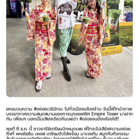
ยกขบวนความ
#อร่อยเวรีมัทฉะ
ไปทั่วเมืองแล้วคร้าบ วันนี้พี่ไทนำภาพ
บรรยากาศความสนุกสนานของการบุกออฟฟิศ Empire Tower มาฝาก
กัน เพื่อนๆ บอกเป็นเสียงเดียวกันเลยว่า
#อร่อยจนต้องร้องไฮ่
!!
พุธที่ 6 ธ.ค. นี้ ชาวอารีย์เตรียมปักหมุดเลย พี่ไทจะไปเสิร์ฟความอร่อย
ถึงที่ พหลโยธิน เพลส เตรียมตัวไฮ่พร้อม มาเจอกัน สนุกกับกิจกรรม
ลุ้นรับของรางวัลอีกเพียบ ใครอยากไฮ่พี่ไทไปบุกที่ไหน ก็มาเมนท์บอก